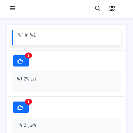
%1 in %2
2
%1 في %2
1
1% في 2%