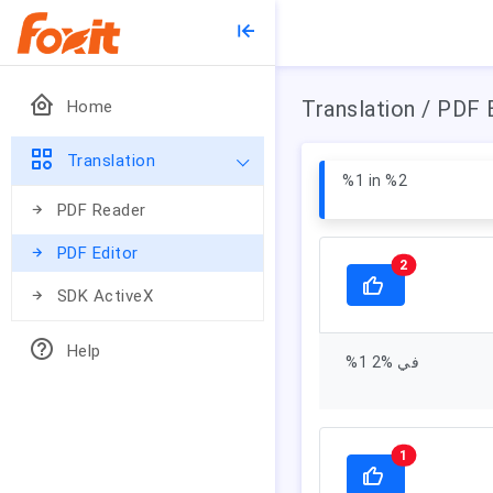
Translation / PDF 
Home
Translation
%1 in %2
PDF Reader
PDF Editor
2
SDK ActiveX
Help
%1 في %2
1