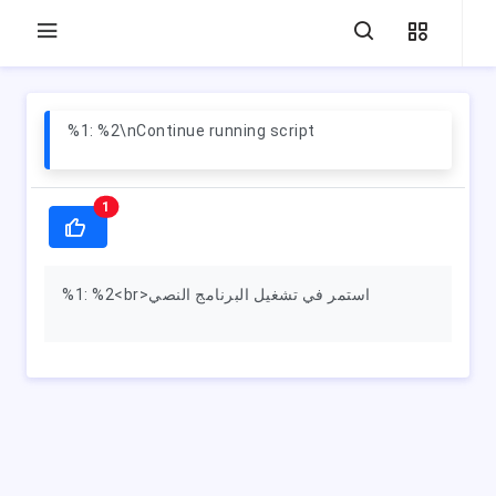
%1: %2\nContinue running script
1
%1: %2<br>استمر في تشغيل البرنامج النصي