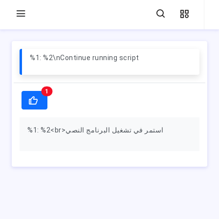
%1: %2\nContinue running script
1
%1: %2<br>استمر في تشغيل البرنامج النصي